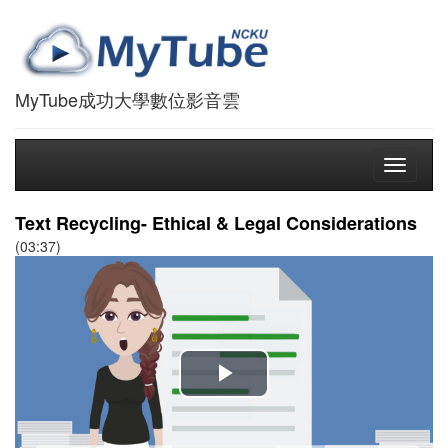
MyTube成功大學數位影音雲
Toggle
navigati
Text Recycling- Ethical & Legal Considerations
(03:37)
播
放