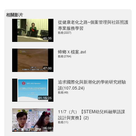
相關影片
從健康老化之路~個案管理與社區照護
專業服務學習
觀看(2227)
45:35
蟑螂Ｘ檔案.avi
觀看(2764)
47:00
追求國際化與新潮化的學術研究經驗
談(107.05.24)
觀看(49)
01:15:25
11/7（六）【STEM幼兒科融華語課
設計與實務】(2)
觀看(11)
06:08