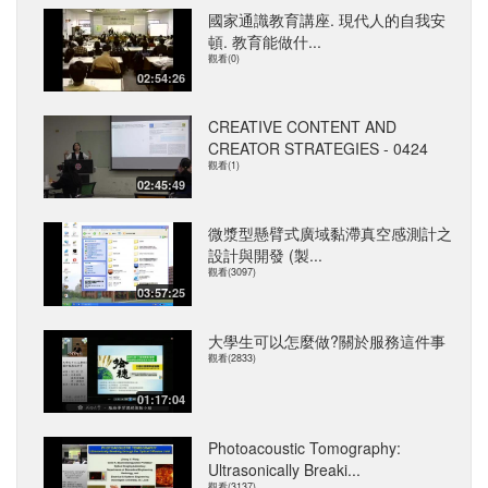
國家通識教育講座. 現代人的自我安
頓. 教育能做什...
觀看(0)
02:54:26
CREATIVE CONTENT AND
CREATOR STRATEGIES - 0424
觀看(1)
02:45:49
微漿型懸臂式廣域黏滯真空感測計之
設計與開發 (製...
觀看(3097)
03:57:25
大學生可以怎麼做?關於服務這件事
觀看(2833)
01:17:04
Photoacoustic Tomography:
Ultrasonically Breaki...
觀看(3137)