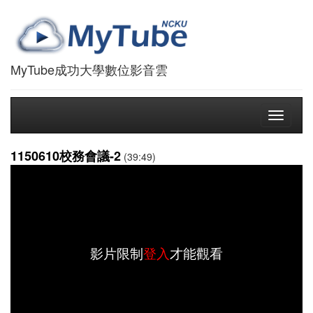
MyTube成功大學數位影音雲
Toggle
navigati
1150610校務會議-2
(39:49)
影片限制
登入
才能觀看