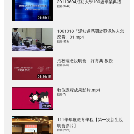
20110604成功大學100級畢業典禮
觀看(3944)
01:55:11
1061018「泥知道嗎關於亞泥族人怎
麼看」01.mp4
觀看(833)
08:02
治校理念說明會－許育典 教授
觀看(676)
01:36:15
數位課程成果影片.mp4
觀看(7)
02:03
111學年度教育學程【第一次新生說
明會影片】
觀看(2526)