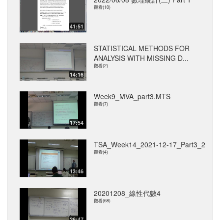
觀看(10)
41:51
STATISTICAL METHODS FOR
ANALYSIS WITH MISSING D...
觀看(2)
14:16
Week9_MVA_part3.MTS
觀看(7)
17:54
TSA_Week14_2021-12-17_Part3_2
觀看(4)
13:46
20201208_線性代數4
觀看(68)
26:47