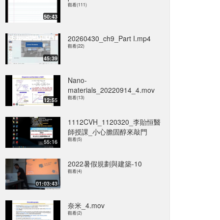
觀看(111)
50:43
20260430_ch9_Part I.mp4
觀看(22)
45:39
Nano-
materials_20220914_4.mov
觀看(13)
12:55
1112CVH_1120320_李貽恒醫
師授課_小心膽固醇來敲門
觀看(5)
55:16
2022暑假規劃與建築-10
觀看(4)
01:03:43
奈米_4.mov
觀看(2)