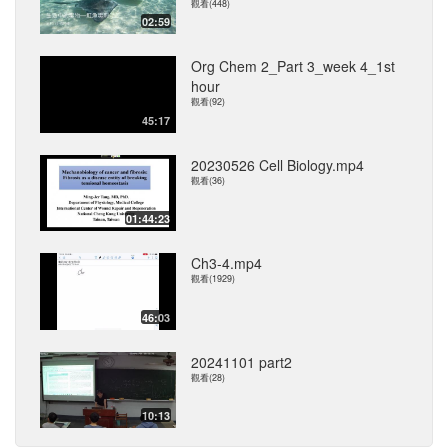
觀看(448)
02:59
Org Chem 2_Part 3_week 4_1st
hour
觀看(92)
45:17
20230526 Cell Biology.mp4
觀看(36)
01:44:23
Ch3-4.mp4
觀看(1929)
46:03
20241101 part2
觀看(28)
10:13