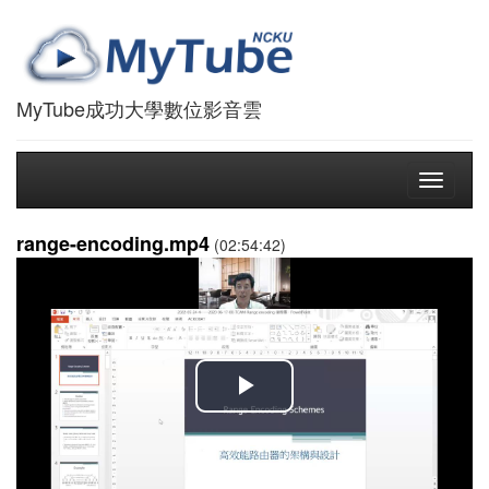
MyTube成功大學數位影音雲
Toggle
navigati
range-encoding.mp4
(02:54:42)
播
放