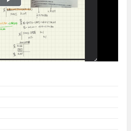
播
放
影
片