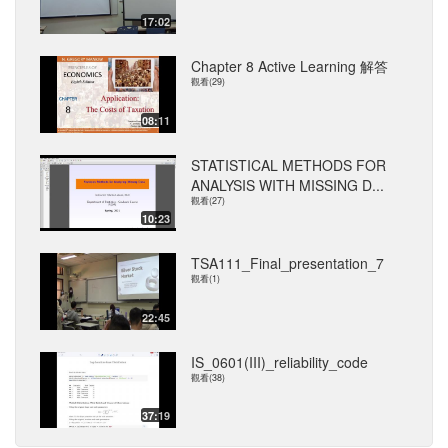
17:02
Chapter 8 Active Learning 解答
觀看(29)
08:11
STATISTICAL METHODS FOR
ANALYSIS WITH MISSING D...
觀看(27)
10:23
TSA111_Final_presentation_7
觀看(1)
22:45
IS_0601(III)_reliability_code
觀看(38)
37:19