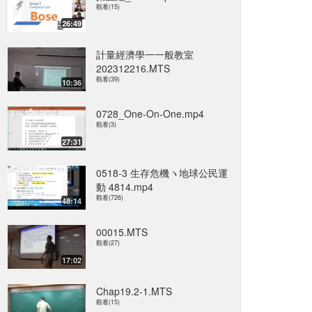
觀看(15)
26:49
計量經濟學一一般教室
202312216.MTS
觀看(39)
10:36
0728_One-On-One.mp4
觀看(3)
27:31
0518-3 生存危機ヽ地球公民運
動 4814.mp4
觀看(726)
48:14
00015.MTS
觀看(27)
17:02
Chap19.2-1.MTS
觀看(15)