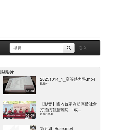
登入
相關影片
20251014_1_高等熱力學.mp4
觀看(4)
53:38
【影音】國內首家為超高齡社會
打造的智慧醫院 「成...
觀看(1354)
02:09
第五組_Bose.mp4