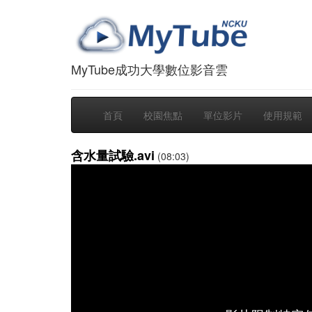
MyTube成功大學數位影音雲
首頁
校園焦點
單位影片
使用規範
含水量試驗.avi
(08:03)