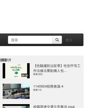
登入
相關影片
【性騷擾防治宣導】性別平等工
作法修法重點懶人包...
觀看(322)
00:30
1140924校務會議-4
觀看(13)
30:53
校園周邊交通注意事項.mp4