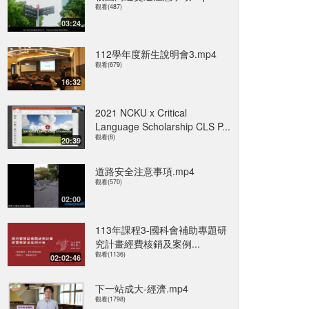
觀看(487)
03:24
112學年度新生說明會3.mp4
觀看(679)
16:32
2021 NCKU x Critical
Language Scholarship CLS P...
觀看(8)
20:39
道路安全注意事項.mp4
觀看(570)
02:00
113年課程3-國科會補助專題研
究計畫經費核銷及案例...
觀看(1136)
02:02:46
下一站成大-經濟.mp4
觀看(1798)