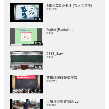
創用CC簡介卡通 (官方高清版)
觀看(1843)
04:49
熱傳學(Radiation)-1
觀看(0)
30:09
0313_3.avi
觀看(9)
42:26
蕭瓊瑞老師榮退演講
觀看(2031)
01:57:31
土壤標準夯實試驗.avi
觀看(347)