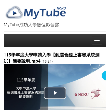
MyTube成功大學數位影音雲
Toggle
navigati
115學年度大學申請入學【甄選會線上書審系統測
試】簡要說明.mp4
(16:24)
播
放