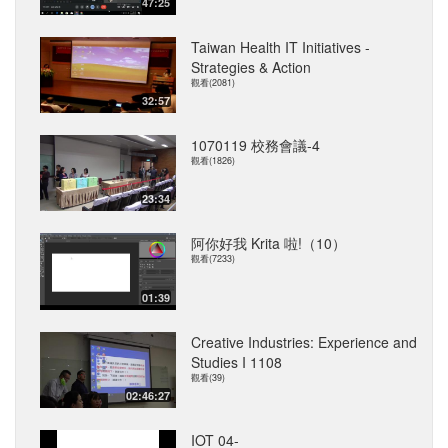
47:25
Taiwan Health IT Initiatives -
Strategies & Action
觀看(2081)
32:57
1070119 校務會議-4
觀看(1826)
23:34
阿你好我 Krita 啦!（10）
觀看(7233)
01:39
Creative Industries: Experience and
Studies I 1108
觀看(39)
02:46:27
IOT 04-