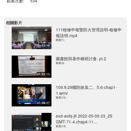
觀看次數:
534
相關影片
111檢修申報暨防火管理說明-檢修申
報說明.mp4
觀看(1)
53:19
圖書館與著作權研討會. pt.2
觀看(3)
01:22:13
109.9.29國防政策二、5.6-chap1-
1.wmv
觀看(12)
01:24:27
exd-aofq-jit 2022-05-09 23_29
GMT-71-4.chap4-11...
觀看(13)