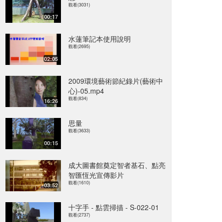
觀看(3031)
00:17
水蓮筆記本使用說明
觀看(2695)
02:05
2009環境藝術節紀錄片(藝術中
心)-05.mp4
觀看(834)
16:26
思量
觀看(3633)
00:15
成大圖書館奠定智者基石、點亮
智匯恆光宣傳影片
觀看(1610)
03:52
十字手 - 點雲掃描 - S-022-01
觀看(2737)