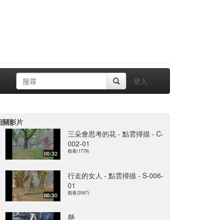
登入
相關影片
三朵會思考的花 - 點雲掃描 - C-
002-01
觀看(1779)
00:32
行走的女人 - 點雲掃描 - S-006-
01
觀看(2067)
00:30
懸