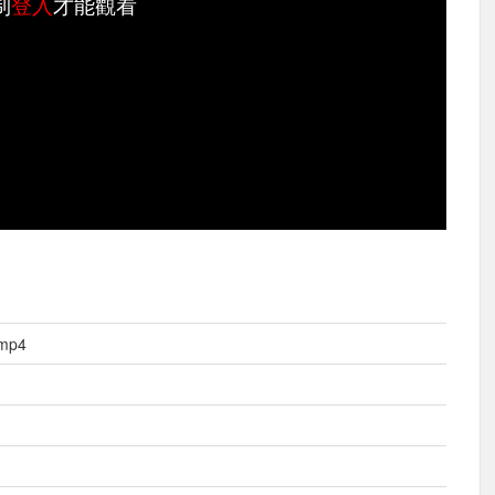
制
登入
才能觀看
mp4