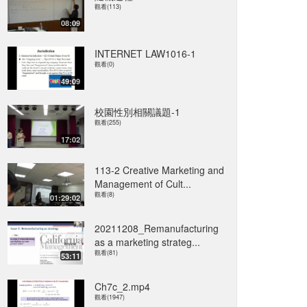
觀看(113)
08:09
INTERNET LAW1016-1
觀看(0)
49:09
校園性別相關議題-1
觀看(255)
17:02
113-2 Creative Marketing and
Management of Cult...
觀看(8)
01:29:02
20211208_Remanufacturing
as a marketing strateg...
觀看(81)
53:11
Ch7c_2.mp4
觀看(1947)