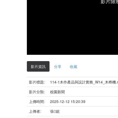
影片限
影片資訊
分享
收藏
影片標題:
114-1木作產品與設計實務_W14_木榫機.
影片分類:
校園新聞
上傳時間:
2025-12-12 15:20:39
上傳者:
張妮