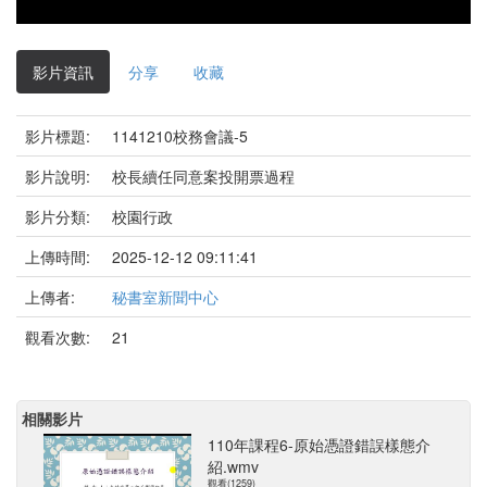
影片資訊
分享
收藏
影片標題:
1141210校務會議-5
影片說明:
校長續任同意案投開票過程
影片分類:
校園行政
上傳時間:
2025-12-12 09:11:41
上傳者:
秘書室新聞中心
觀看次數:
21
相關影片
110年課程6-原始憑證錯誤樣態介
紹.wmv
觀看(1259)