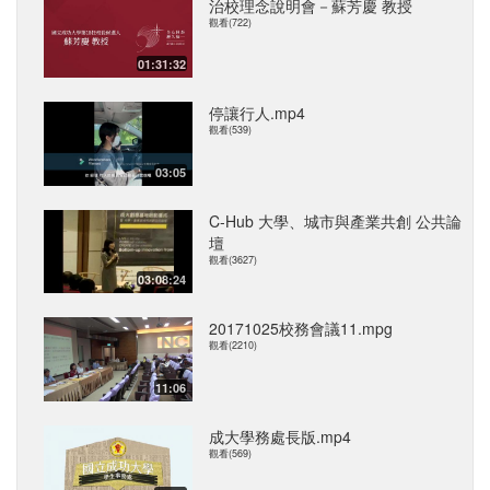
治校理念說明會－蘇芳慶 教授
觀看(722)
01:31:32
停讓行人.mp4
觀看(539)
03:05
C-Hub 大學、城市與產業共創 公共論
壇
觀看(3627)
03:08:24
20171025校務會議11.mpg
觀看(2210)
11:06
成大學務處長版.mp4
觀看(569)