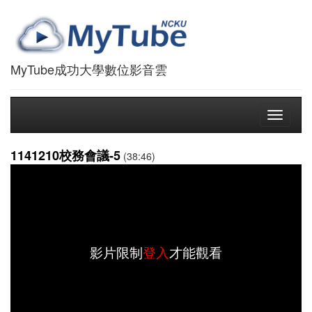
MyTube成功大學數位影音雲
Toggle
navigati
1141210校務會議-5
(38:46)
影片限制
登入
才能觀看