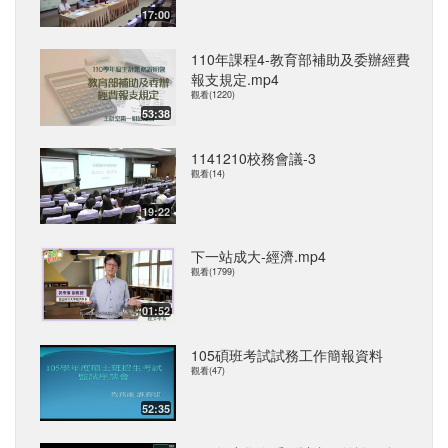
17:00
110年課程4-教育部補助及委辦經費
報支規定.mp4
觀看(1220)
53:38
1141210校務會議-3
觀看(14)
19:22
下一站成大-經濟.mp4
觀看(1799)
01:52
105碩班考試試務工作簡報資料
觀看(47)
52:35