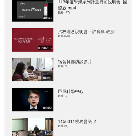
113年度學海系列計畫行前說明會_國
際處.mp4
觀看(177)
38:33
治校理念說明會－許育典 教授
觀看(676)
01:36:15
宿舍幹部訪談影片
觀看(7)
06:41
巨量科學中心
觀看(10)
04:02
1150311校務會議-2
觀看(26)