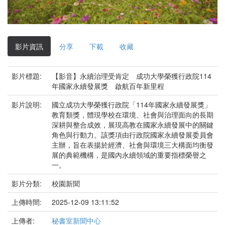
影
片
影片資訊
分享
下載
收藏
影片標題:
【影音】永續治理受肯定 成功大學榮獲行政院114
年國家永續發展獎 啟航百年新里程
影片說明:
國立成功大學榮獲行政院「114年國家永續發展獎」
教育類獎，體現學校在環境、社會與治理面向的長期
深耕與整合成效，展現高教在國家永續發展中的關鍵
角色與行動力。該獎項由行政院國家永續發展委員會
主辦，旨在表揚於經濟、社會與環境三大構面均衡發
展的典範機構，是國內永續領域的重要指標榮譽之
一。
影片分類:
校園新聞
上傳時間:
2025-12-09 13:11:52
上傳者:
秘書室新聞中心