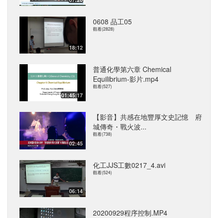
0608 品工05
觀看(2828)
18:12
普通化學第六章 Chemical
Equilibrium-影片.mp4
觀看(527)
01:45:17
【影音】共感在地豐厚文史記憶 府
城傳奇・戰火波...
觀看(738)
02:45
化工JJS工數0217_4.avi
觀看(524)
06:14
20200929程序控制.MP4