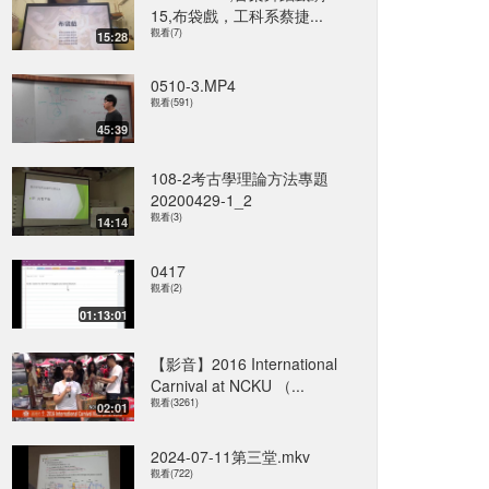
15,布袋戲，工科系蔡捷...
觀看(7)
15:28
0510-3.MP4
觀看(591)
45:39
108-2考古學理論方法專題
20200429-1_2
觀看(3)
14:14
0417
觀看(2)
01:13:01
【影音】2016 International
Carnival at NCKU （...
觀看(3261)
02:01
2024-07-11第三堂.mkv
觀看(722)