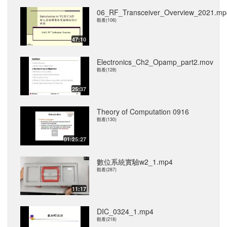
06_RF_Transceiver_Overview_2021.mp
觀看(106)
47:10
Electronics_Ch2_Opamp_part2.mov
觀看(128)
25:37
Theory of Computation 0916
觀看(130)
01:25:27
數位系統實驗w2_1.mp4
觀看(287)
11:17
DIC_0324_1.mp4
觀看(218)