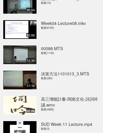
觀看(10)
29:54
Week04-Lecture08.mkv
觀看(6150)
52:00
00088.MTS
觀看(1130)
12:35
決策方法1101013_3.MTS
觀看(265)
17:16
高三增能計畫-閩南文化-詩詞吟
誦.wmv
觀看(4082)
02:06
SUD Week 11 Lecture.mp4
觀看(3)