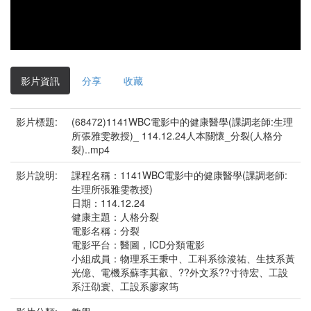
影片資訊
分享
收藏
影片標題:
(68472)1141WBC電影中的健康醫學(課調老師:生理
所張雅雯教授)_ 114.12.24人本關懷_分裂(人格分
裂)..mp4
影片說明:
課程名稱：1141WBC電影中的健康醫學(課調老師:
生理所張雅雯教授)
日期：114.12.24
健康主題：人格分裂
電影名稱：分裂
電影平台：醫圖，ICD分類電影
小組成員：物理系王秉中、工科系徐浚祐、生技系黃
光億、電機系蘇李其叡、??外文系??寸待宏、工設
系汪劭寰、工設系廖家筠