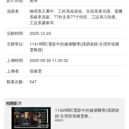
影片分類:
教學
演講者:
物理系王秉中、工科系徐浚祐、生技系黃光億、電機
系蘇李其叡、??外文系??寸待宏、工設系汪劭寰、
工設系廖家筠
活動時間:
2025-12-24
主辦單位:
1141WBC電影中的健康醫學(課調老師:生理所張雅
雯教授)
上傳時間:
2025-09-26 11:20:32
上傳者:
張雅雯
觀看次數:
547
相關影片
1142WBC電影中的健康醫學(課調老
師:生理所張雅雯教...
觀看(6)
10:00