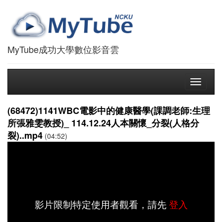
MyTube成功大學數位影音雲
Toggle
navigati
(68472)1141WBC電影中的健康醫學(課調老師:生理
所張雅雯教授)_ 114.12.24人本關懷_分裂(人格分
裂)..mp4
(04:52)
影片限制特定使用者觀看，請先
登入