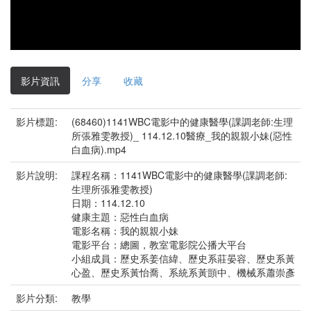
影片資訊
分享
收藏
影片標題:
(68460)1141WBC電影中的健康醫學(課調老師:生理
所張雅雯教授)_ 114.12.10醫療_我的親親小妹(惡性
白血病).mp4
影片說明:
課程名稱：1141WBC電影中的健康醫學(課調老師:
生理所張雅雯教授)
日期：114.12.10
健康主題：惡性白血病
電影名稱：我的親親小妹
電影平台：總圖，教室電影院公播大平台
小組成員：歷史系姜信緯、歷史系莊晏容、歷史系黃
心盈、歷史系黃怡喬、系統系黃顗中、機械系蕭崇彥
影片分類:
教學