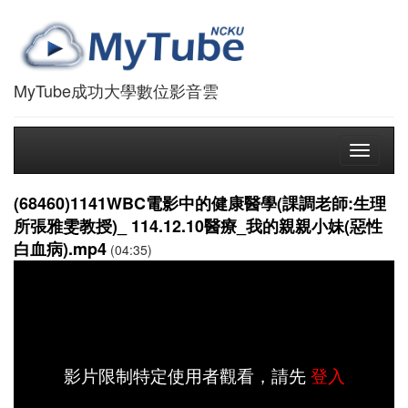
MyTube成功大學數位影音雲
Toggle
navigati
(68460)1141WBC電影中的健康醫學(課調老師:生理
所張雅雯教授)_ 114.12.10醫療_我的親親小妹(惡性
白血病).mp4
(04:35)
影片限制特定使用者觀看，請先
登入