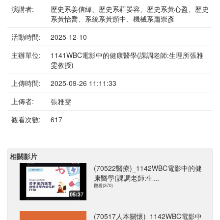
演講者:
歷史系姜信緯、歷史系莊晏容、歷史系黃心盈、歷史
系黃怡喬、系統系黃顗中、機械系蕭崇彥
活動時間:
2025-12-10
主辦單位:
1141WBC電影中的健康醫學(課調老師:生理所張雅
雯教授)
上傳時間:
2025-09-26 11:11:33
上傳者:
張雅雯
觀看次數:
617
相關影片
(70522醫療)_1142WBC電影中的健
康醫學(課調老師:生...
觀看(370)
05:37
(70517人本關懷)_1142WBC電影中