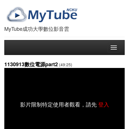
MyTube成功大學數位影音雲
Toggle
navigati
1130913數位電源part2
(49:25)
影片限制特定使用者觀看，請先
登入