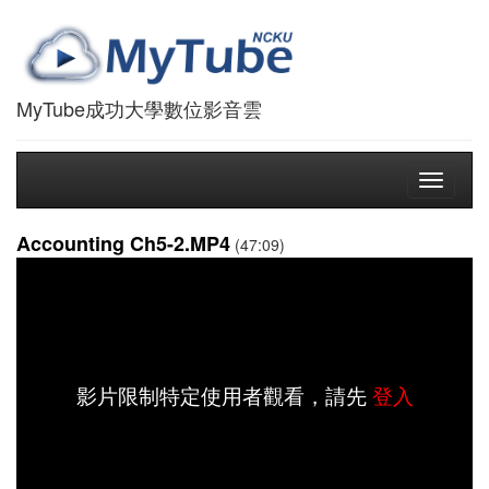
MyTube成功大學數位影音雲
Toggle
navigati
Accounting Ch5-2.MP4
(47:09)
影片限制特定使用者觀看，請先
登入