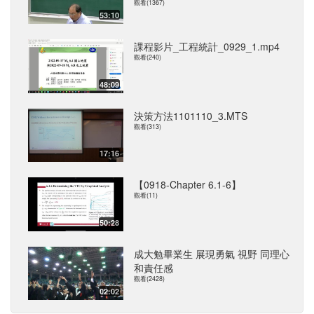
觀看(1367)
53:10
課程影片_工程統計_0929_1.mp4
觀看(240)
48:09
決策方法1101110_3.MTS
觀看(313)
17:16
【0918-Chapter 6.1-6】
觀看(11)
50:28
成大勉畢業生 展現勇氣 視野 同理心
和責任感
觀看(2428)
02:02