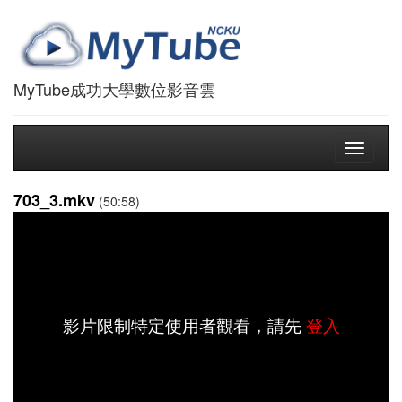
MyTube成功大學數位影音雲
Toggle
navigati
703_3.mkv
(50:58)
影片限制特定使用者觀看，請先
登入