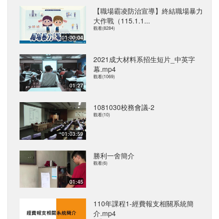
【職場霸凌防治宣導】終結職場暴力
大作戰（115.1.1...
觀看(8284)
01:00:04
2021成大材料系招生短片_中英字
幕.mp4
觀看(1069)
01:27
1081030校務會議-2
觀看(10)
01:03:59
勝利一舍簡介
觀看(6)
01:45
110年課程1-經費報支相關系統簡
介.mp4