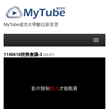
MyTube成功大學數位影音雲
Toggle
navigati
1140618校務會議-3
(23:57)
影片限制
登入
才能觀看