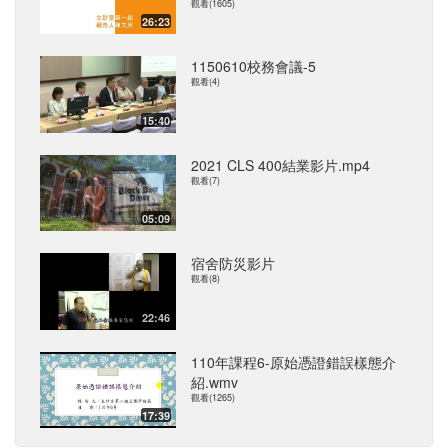
觀看(1605)
26:23
1150610校務會議-5
觀看(4)
15:40
2021 CLS 400結業影片.mp4
觀看(7)
05:09
宿舍防災影片
觀看(8)
22:46
110年課程6-原始憑證錯誤樣態介
紹.wmv
觀看(1265)
17:39