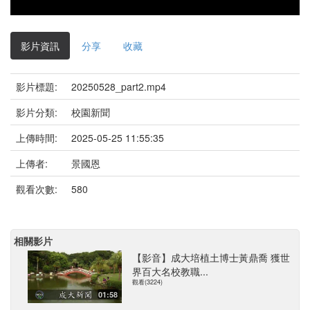
影片資訊
分享
收藏
影片標題:
20250528_part2.mp4
影片分類:
校園新聞
上傳時間:
2025-05-25 11:55:35
上傳者:
景國恩
觀看次數:
580
相關影片
【影音】成大培植土博士黃鼎喬 獲世
界百大名校教職...
觀看(3224)
01:58