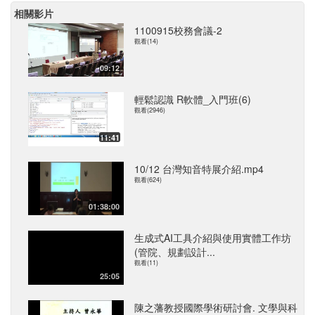
相關影片
1100915校務會議-2
觀看(14)
09:12
輕鬆認識 R軟體_入門班(6)
觀看(2946)
11:41
10/12 台灣知音特展介紹.mp4
觀看(624)
01:38:00
生成式AI工具介紹與使用實體工作坊
(管院、規劃設計...
觀看(11)
25:05
陳之藩教授國際學術研討會. 文學與科