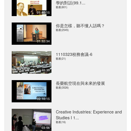
學的對話(99.1...
觀看(801)
01:40:15
你是怎樣，聽不懂人話嗎？
觀看(2545)
01:32:34
1110323校務會議-6
觀看(21)
48:39
長榮航空現在與未來的發展
觀看(3526)
02:10:15
Creative Industries: Experience and
Studies I 1...
觀看(16)
03:56