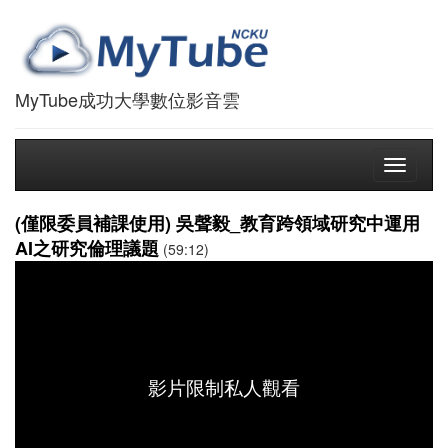
MyTube成功大學數位影音雲
Toggle
navigati
(僅限委員補課使用) 吳聲毅_教育跨領域研究中運用
AI之研究倫理議題
(59:12)
影片限制私人觀看