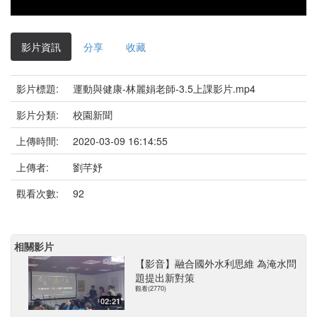
影片資訊
分享
收藏
影片標題:
運動與健康-林麗娟老師-3.5上課影片.mp4
影片分類:
校園新聞
上傳時間:
2020-03-09 16:14:55
上傳者:
劉芊妤
觀看次數:
92
相關影片
【影音】融合國外水利思維 為淹水問
題提出新對策
觀看(2770)
02:21