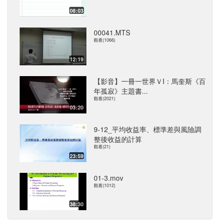
08:03
00041.MTS
觀看(1066)
12:19
【影音】一冊一世界ＶI：馬奎斯《百
年孤寂》主題書...
觀看(2021)
03:20
9-12_平均收益率、標準差與風險調
整後收益的計算
觀看(21)
23:59
01-3.mov
觀看(1012)
38:30