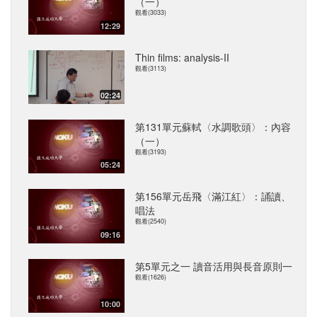
（一）
觀看(3033)
12:29
Thin films: analysis-II
觀看(3113)
02:24
第131單元蘇軾〈水調歌頭〉：內容
（一）
觀看(3193)
05:24
第156單元岳飛〈滿江紅〉：誦讀、
唱法
觀看(2540)
09:16
第5單元之一 讀音活用與長音原則一
觀看(1626)
10:00