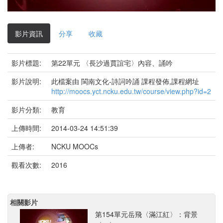
影
片
影片資訊
分享
收藏
影片標題:
第22單元 〈長沙過賈誼宅〉內容、誦吟
影片說明:
此檔案由 閩南文化-詩詞吟誦 課程發佈,課程網址
http://moocs.yct.ncku.edu.tw/course/view.php?id=2
影片分類:
教育
上傳時間:
2014-03-24 14:51:39
上傳者:
NCKU MOOCs
觀看次數:
2016
相關影片
第154單元岳飛〈滿江紅〉：背景