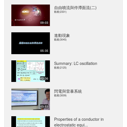
自由噴流與停滯面流(二)
觀看(2331)
09:03
進動現象
觀看(3045)
05:35
Summary: LC oscillation
觀看(2125)
02:36
閃電與雷暴系統
觀看(3009)
03:53
Properties of a conductor in
electrostatic equi...