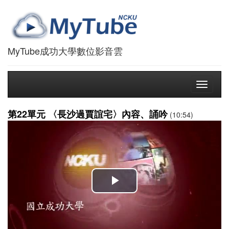
MyTube成功大學數位影音雲
Toggle
navigati
第22單元 〈長沙過賈誼宅〉內容、誦吟
(10:54)
播
放