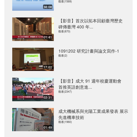
觀看(1569)
38:08
【影音】首次以拓本回顧臺灣歷史
碑傳臺灣 400 年...
觀看(870)
01:41
1091202 研究計畫與論文寫作-1
觀看(2)
17:02
【影音】成大 91 週年校慶運動會
首推英語創意進...
觀看(2347)
02:31
成大機械系與光陽工業成果發表 展示
先進機車技術
觀看(1960)
01:49