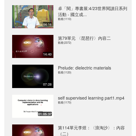
卓「閱」專書展:4/23世界閱讀日系列
活動 - 國立成...
觀看(1110)
04:16
第79單元 〈琵琶行〉內容二
觀看(2372)
14:40
Prelude: dielectric materials
觀看(1120)
07:28
self supervised learning part1.mp4
觀看(1170)
01:05:37
第114單元李煜：〈浪淘沙〉：內容
（二）