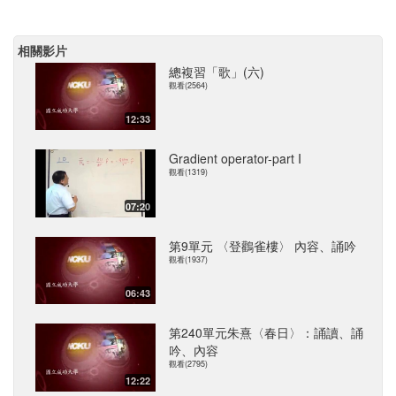
相關影片
總複習「歌」(六)
觀看(2564)
12:33
Gradient operator-part I
觀看(1319)
07:20
第9單元 〈登鸛雀樓〉 內容、誦吟
觀看(1937)
06:43
第240單元朱熹〈春日〉：誦讀、誦
吟、內容
觀看(2795)
12:22