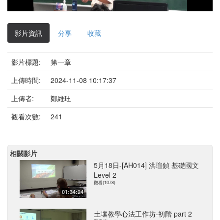
影
片
影片資訊
分享
收藏
影片標題:
第一章
上傳時間:
2024-11-08 10:17:37
上傳者:
鄭維玨
觀看次數:
241
相關影片
5月18日-[AH014] 洪瑄鍞 基礎國文
Level 2
觀看(1078)
01:34:24
土壤教學心法工作坊-初階 part 2