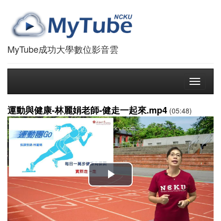
MyTube成功大學數位影音雲
Toggle
navigati
運動與健康-林麗娟老師-健走一起來.mp4
(05:48)
播
放