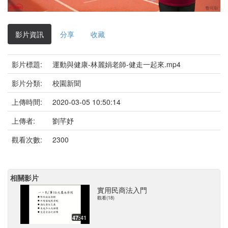
影
片
影片資訊
分享
收藏
影片標題:
運動與健康-林麗娟老師-健走一起來.mp4
影片分類:
校園新聞
上傳時間:
2020-03-05 10:50:14
上傳者:
劉芊妤
觀看次數:
2300
相關影片
實用民商法入門
觀看(18)
47:41