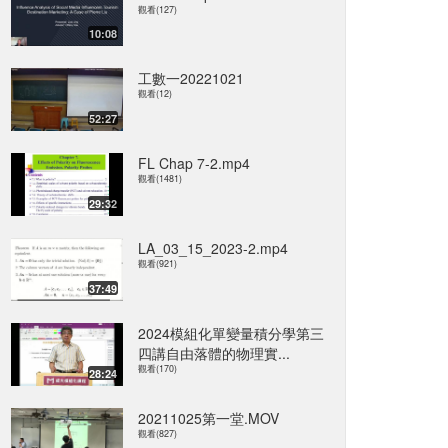
觀看(127)
10:08
工數一20221021
觀看(12)
52:27
FL Chap 7-2.mp4
觀看(1481)
29:32
LA_03_15_2023-2.mp4
觀看(921)
37:49
2024模組化單變量積分學第三
四講自由落體的物理實...
觀看(170)
28:24
20211025第一堂.MOV
觀看(827)