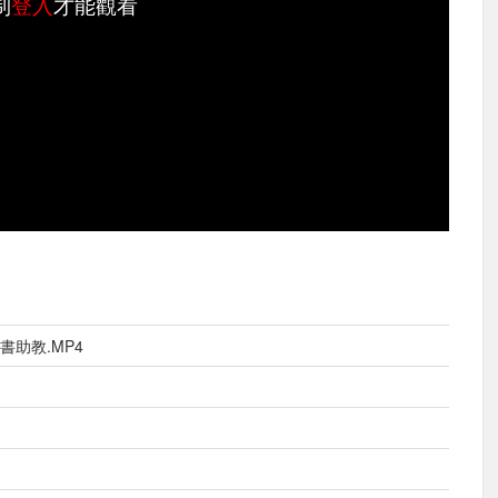
制
登入
才能觀看
書助教.MP4