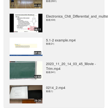
觀看(2931)
01:52
Electronics_Ch8_Differential_and_multi
觀看(434)
54:12
5.1-2 example.mp4
觀看(21)
07:59
2023_11_20_14_03_45_Movie -
Trim.mp4
觀看(941)
52:53
0214_2.mp4
觀看(1)
29:28