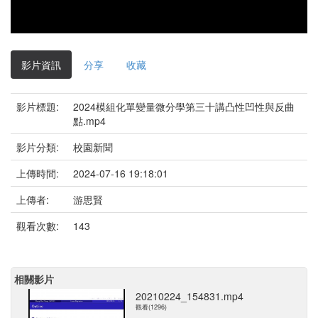
影片資訊
分享
收藏
影片標題:
2024模組化單變量微分學第三十講凸性凹性與反曲
點.mp4
影片分類:
校園新聞
上傳時間:
2024-07-16 19:18:01
上傳者:
游思賢
觀看次數:
143
相關影片
20210224_154831.mp4
觀看(1296)