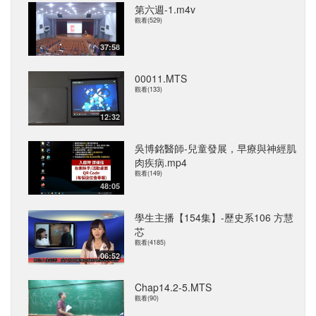
第六週-1.m4v
觀看(529)
37:58
00011.MTS
觀看(133)
12:32
吳博銘醫師-兒童發展，早療與神經肌
肉疾病.mp4
觀看(149)
48:05
學生主播【154集】-歷史系106 方慧
芯
觀看(4185)
06:52
Chap14.2-5.MTS
觀看(90)