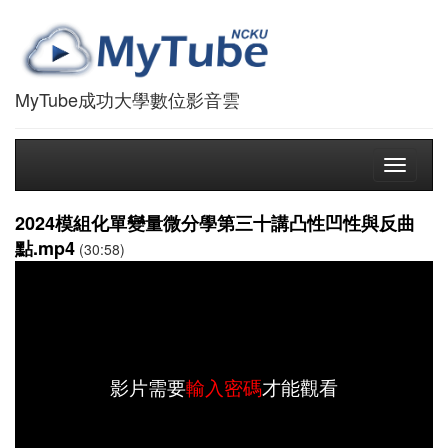
MyTube成功大學數位影音雲
Toggle
navigati
2024模組化單變量微分學第三十講凸性凹性與反曲
點.mp4
(30:58)
影片需要
輸入密碼
才能觀看