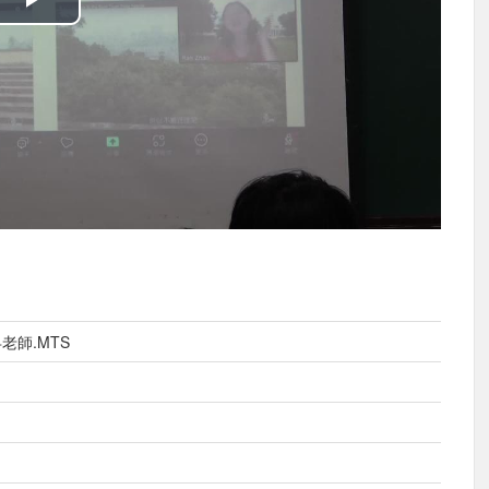
播
放
影
片
師.MTS