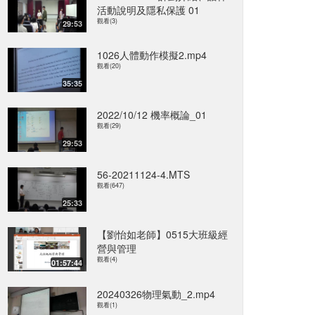
活動說明及隱私保護 01
觀看(3)
29:53
1026人體動作模擬2.mp4
觀看(20)
35:35
2022/10/12 機率概論_01
觀看(29)
29:53
56-20211124-4.MTS
觀看(647)
25:33
【劉怡如老師】0515大班級經
營與管理
觀看(4)
01:57:44
20240326物理氣動_2.mp4
觀看(1)