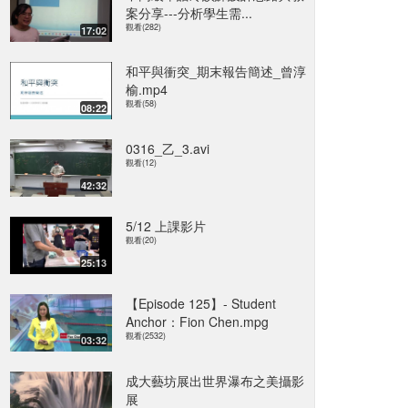
案分享---分析學生需...
觀看(282)
17:02
和平與衝突_期末報告簡述_曾淳
榆.mp4
觀看(58)
08:22
0316_乙_3.avi
觀看(12)
42:32
5/12 上課影片
觀看(20)
25:13
【Episode 125】- Student
Anchor：Fion Chen.mpg
觀看(2532)
03:32
成大藝坊展出世界瀑布之美攝影
展