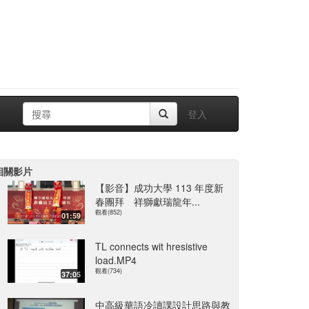
登入
相關影片
【影音】成功大學 113 年度新
春團拜 祥獅獻瑞龍年...
觀看(852)
01:59
TL connects wit hresistive
load.MP4
觀看(734)
37:05
中高級華語冷讀課設計思路與教