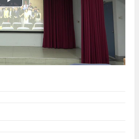
播
放
影
片