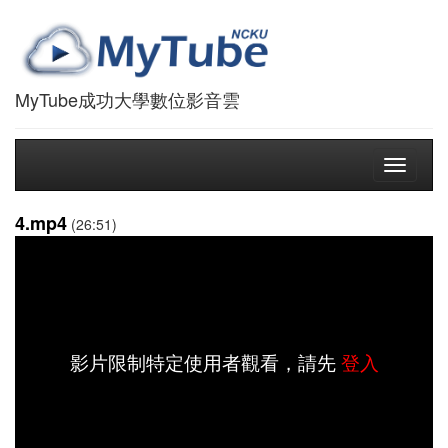
MyTube成功大學數位影音雲
Toggle
navigati
4.mp4
(26:51)
影片限制特定使用者觀看，請先
登入