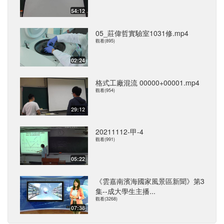
54:12
05_莊偉哲實驗室1031修.mp4
觀看(895)
02:24
格式工廠混流 00000+00001.mp4
觀看(954)
29:12
20211112-甲-4
觀看(991)
05:22
《雲嘉南濱海國家風景區新聞》第3
集--成大學生主播...
觀看(3268)
07:38