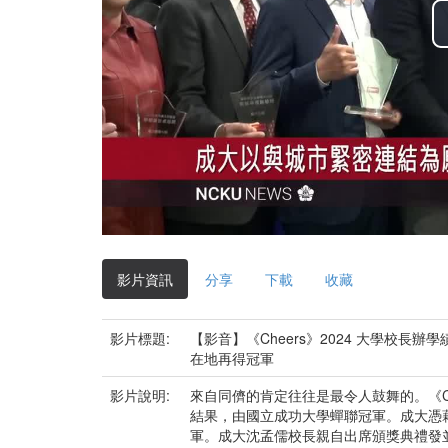
影片資訊
分享
下載
收藏
影片標題:
【影音】《Cheers》2024 大學校
在地再得冠軍
影片說明:
來自同儕的肯定往往是最令人鼓舞的。《Ch
結果，由國立成功大學蟬聯冠軍。成大憑藉
軍。成大沈孟儒校長親自出席頒獎典禮發