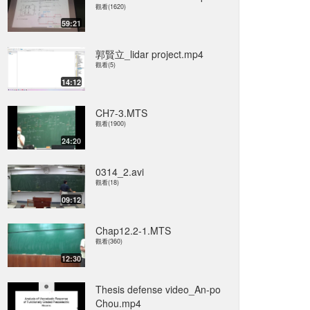
觀看(1620)
59:21
郭賢立_lidar project.mp4
觀看(5)
14:12
CH7-3.MTS
觀看(1900)
24:20
0314_2.avi
觀看(18)
09:12
Chap12.2-1.MTS
觀看(360)
12:30
Thesis defense video_An-po
Chou.mp4