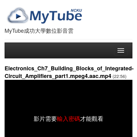
MyTube成功大學數位影音雲
Toggle
navigati
Electronics_Ch7_Building_Blocks_of_Integrated-
Circuit_Amplifiers_part1.mpeg4.aac.mp4
(22:56)
影片需要
輸入密碼
才能觀看