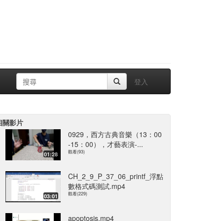
登入
相關影片
0929，西方古典音樂（13：00
-15：00），才藝表演-...
觀看(93)
01:28
CH_2_9_P_37_06_printf_浮點
數格式碼測試.mp4
觀看(229)
03:01
apoptosis.mp4