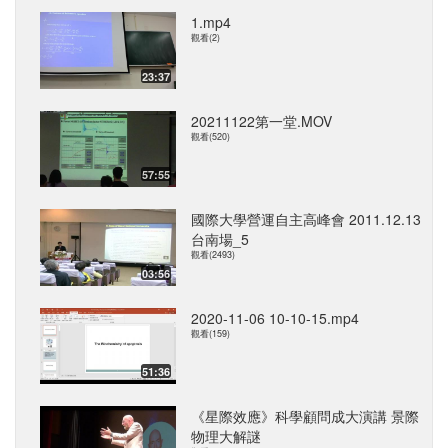
1.mp4
觀看(2)
23:37
20211122第一堂.MOV
觀看(520)
57:55
國際大學營運自主高峰會 2011.12.13
台南場_5
觀看(2493)
03:56
2020-11-06 10-10-15.mp4
觀看(159)
51:36
《星際效應》科學顧問成大演講 景際
物理大解謎