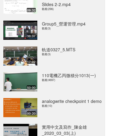
Slides 2-2.mp4
觀看(296)
09:32
Group5_營運管理.mp4
觀看(3)
38:37
軌道0327_5.MTS
觀看(3)
17:02
110電機乙丙微積分1013(一)
觀看(4697)
50:00
analogwrite checkpoint 1 demo
觀看(10)
00:20
實用中文及寫作_陳金雄
_2020_03_03(上)