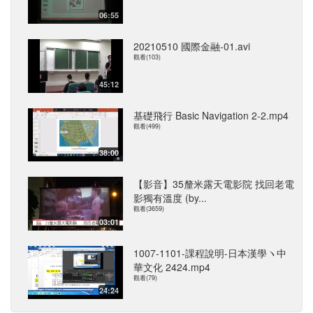
06:55
20210510 國際金融-01.avi
觀看(103)
45:12
基礎飛行 Basic Navigation 2-2.mp4
觀看(499)
38:00
【影音】35釐米露天電影院 找回老電
影獨有溫度 (by...
觀看(3659)
03:01
1007-1101-課程說明-日本漢學ヽ中
華文化 2424.mp4
觀看(79)
24:24