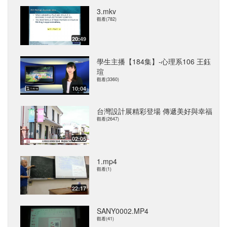
3.mkv
觀看(782)
20:49
學生主播【184集】-心理系106 王鈺
瑄
觀看(3360)
10:04
台灣設計展精彩登場 傳遞美好與幸福
觀看(2647)
02:05
1.mp4
觀看(1)
22:17
SANY0002.MP4
觀看(41)